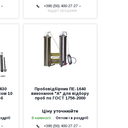
+380 (50) 400-27-27
відділ продажів
630
Пробовідбірник ПЕ-1640
сом 10
виконання "А" для відбору
об
проб по ГОСТ 1756-2000
е
Ціну уточнюйте
оздріб
В наявності
Оптом і в роздріб
+380 (50) 400-27-27