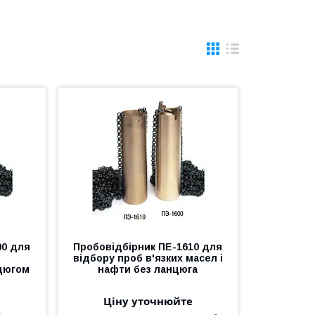
00 для
Пробовідбірник ПЕ-1610 для
відбору проб в'язких масел і
нцюгом
нафти без ланцюга
Ціну уточнюйте
е