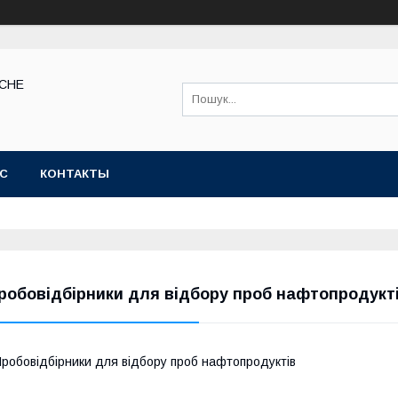
КСНЕ
АС
КОНТАКТЫ
робовідбірники для відбору проб нафтопродукт
робовідбірники для відбору проб нафтопродуктів