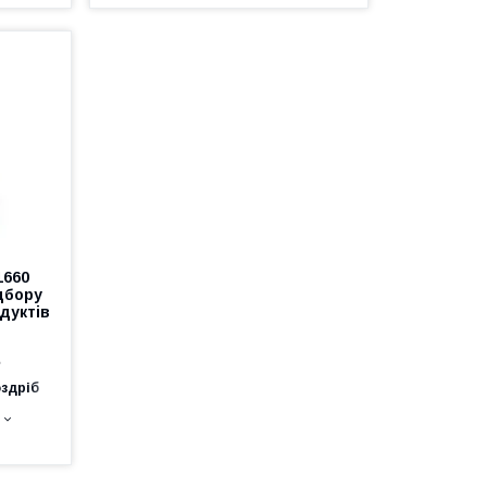
1660
дбору
дуктів
е
оздріб