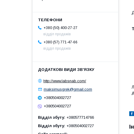
Д
+380 (50) 400-27-27
Т
відділ продажів
+380 (57) 771-47-66
відділ продажів
http://www.labsnab.com/
Л
maksimusgrek@gmail.com
д
+380504002727
+380504002727
Відділ збуту
+380577714766
Відділ збуту
+380504002727
І