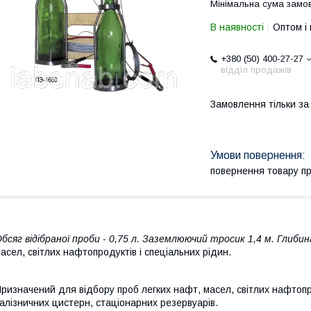
Мінімальна сума замов
В наявності
Оптом і 
+380 (50) 400-27-27
відділ продажів
Замовлення тільки з
повернення товару п
бсяг відібраної проби - 0,75 л. Заземлюючий тросик 1,4 м. Глибина
асел, світлих нафтопродуктів і спеціальних рідин.
ризначений для відбору проб легких нафт, масел, світлих нафтопро
алізничних цистерн, стаціонарних резервуарів.