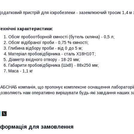
одатковий пристрій для іскробезпеки - заземлюючий тросик 1,4 м 
ехнічні характеристики:
Обсяг пробоотборной ємності (бутель скляна) - 0,5 л;
Обсяг відібраної проби - 0,75 % ємності;
Глибина відбору проби - від 0 до 5 м;
Матеріал пробовідбірника - сталь Х18Н10Т;
Діаметр вхідного отвору - 18-20 мм;
Габарити пробовідбірника (ШхВ) - 88х250 мм;
Маса - 1,1 кг
АБСНАБ компанія, що пропонує комплексне оснащення лабораторій
озволяють нам оперативно вирішувати будь-які завдання наших за
нформація для замовлення