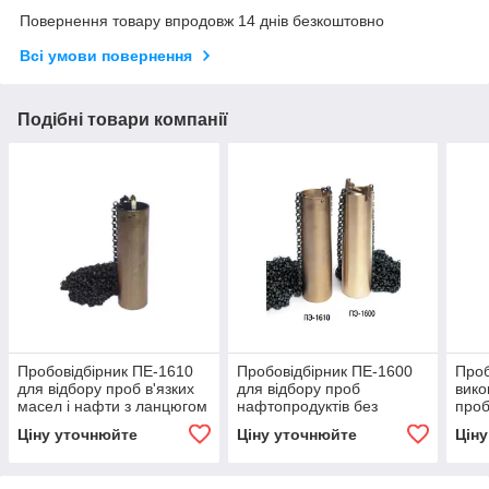
Повернення товару впродовж 14 днів безкоштовно
Всі умови повернення
Подібні товари компанії
Пробовідбірник ПЕ-1610
Пробовідбірник ПЕ-1600
Проб
для відбору проб в'язких
для відбору проб
вико
масел і нафти з ланцюгом
нафтопродуктів без
проб
15 м
ланцюга
нафт
Ціну уточнюйте
Ціну уточнюйте
Цін