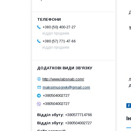
Д
+380 (50) 400-27-27
Т
відділ продажів
+380 (57) 771-47-66
відділ продажів
http://www.labsnab.com/
Л
д
maksimusgrek@gmail.com
+380504002727
+380504002727
Відділ збуту
+380577714766
І
Відділ збуту
+380504002727