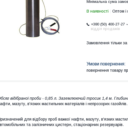
Мінімальна сума замов
В наявності
Оптом і 
+380 (50) 400-27-27
відділ продажів
Замовлення тільки з
повернення товару п
бсяг відібраної проби - 0,85 л. Заземлюючий тросик 1,4 м. Глибина
афти, мазуту, в'язких мастильних матеріалів і непрозорих газойлів.
ризначений для відбору проб важкої нафти, мазуту, в'язких мастил
втомобільних та залізничних цистерн, стаціонарних резервуарів.