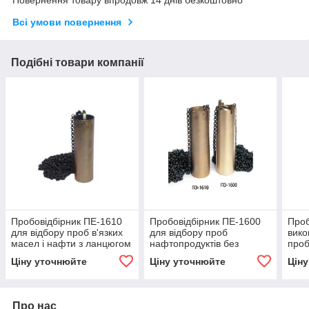
Всі умови повернення
Подібні товари компанії
Пробовідбірник ПЕ-1610
Пробовідбірник ПЕ-1600
Проб
для відбору проб в'язких
для відбору проб
вико
масел і нафти з ланцюгом
нафтопродуктів без
проб
15 м
ланцюга
нафт
Ціну уточнюйте
Ціну уточнюйте
Цін
Про нас