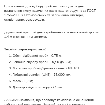
Призначений для відбору проб нафтопродуктів для
визначення тиску насичених парів нафтопродуктів за ГОСТ
1756-2000 з автомобільних та залізничних цистерн,
стаціонарних резервуарів.
Додатковий пристрій для іскробезпеки - заземлюючий тросик
1,4 м з контактним зажимом.
Технічні характеристики:
Обсяг відібраної проби - 0,75 л;
Глибина відбору проби – від 0 до 5 м;
Матеріал пробовідбірника - сталь Х18Н10Т;
Габаритні розміри (ШхВ) - 75х300 мм;
Маса - 1,9 кг;
Діаметр вхідного отвору - 24 мм
ЛАБСНАБ компанія, що пропонує комплексне оснащення
лабораторій «під ключ». Великий досвід і асортимент