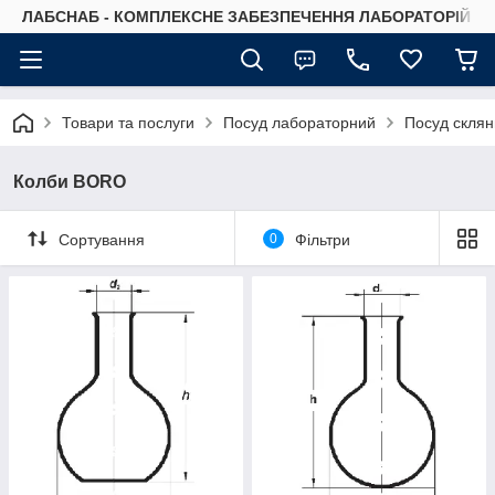
ЛАБСНАБ - КОМПЛЕКСНЕ ЗАБЕЗПЕЧЕННЯ ЛАБОРАТОРІЙ
Товари та послуги
Посуд лабораторний
Посуд склян
Колби BORO
Сортування
0
Фільтри