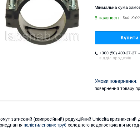
Мінімальна сума замов
В наявності
Код:
ХоУН
Купити
+380 (50) 400-27-27
відділ продажів
повернення товару п
омут затискний (компресійний) редукційний Unidelta призначений д
приєднання
поліетиленових труб
холодного водопостачання методо