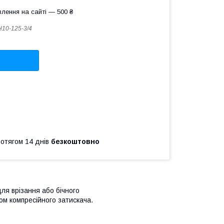
лення на сайті — 500 ₴
10-125-3/4
ротягом 14 днів
безкоштовно
ля врізання або бічного
м компресійного затискача.