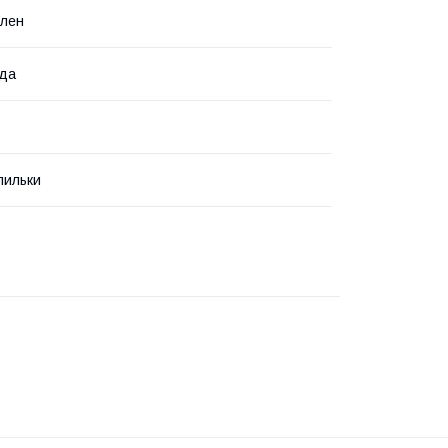
ілен
ода
пильки