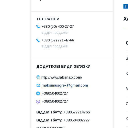
Х
+380 (50) 400-27-27
відділ продажів
+380 (57) 771-47-66
відділ продажів
В
К
http://www.labsnab.com/
maksimusgrek@gmail.com
М
+380504002727
+380504002727
С
Відділ збуту
+380577714766
К
Відділ збуту
+380504002727