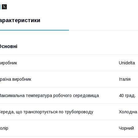
арактеристики
Основні
иробник
Unidelta
раїна виробник
Італія
аксимальна температура робочого середовища
40 град.
ереда, що транспортується по трубопроводу
Холодна
олір
Чорний