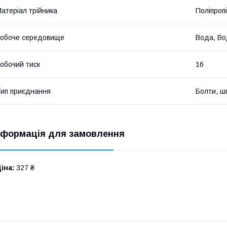
атеріал трійника
Поліпроп
обоче середовище
Вода, В
обочий тиск
16
ип приєднання
Болти, ш
нформація для замовлення
іна:
327 ₴