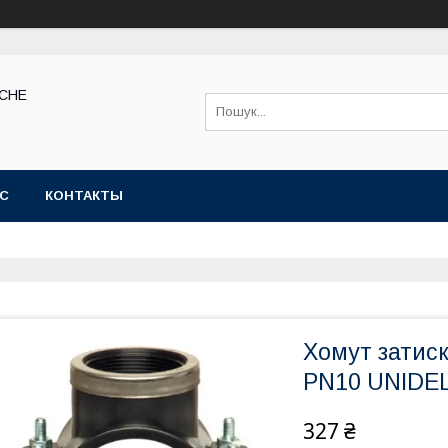
КСНЕ
АС
КОНТАКТЫ
Хомут затиск
PN10 UNIDE
327 ₴