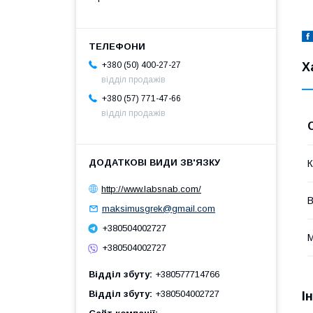
Х
+380 (50) 400-27-27
відділ продажів
+380 (57) 771-47-66
відділ продажів
К
http://www.labsnab.com/
maksimusgrek@gmail.com
+380504002727
М
+380504002727
Відділ збуту
+380577714766
Відділ збуту
+380504002727
І