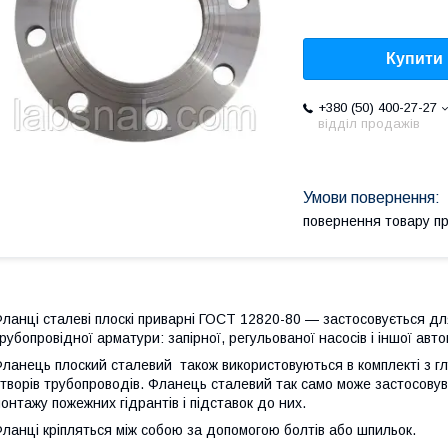
Купити
+380 (50) 400-27-27
відділ продажів
повернення товару п
ланці сталеві плоскі приварні ГОСТ 12820-80 — застосовується д
рубопровідної арматури: запірної, регульованої насосів і іншої авт
ланець плоский сталевий також використовуються в комплекті з г
творів трубопроводів. Фланець сталевий так само може застосовув
онтажу пожежних гідрантів і підставок до них.
ланці кріпляться між собою за допомогою болтів або шпильок.