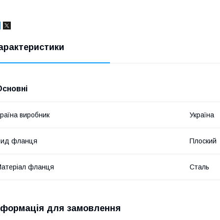
арактеристики
Основні
раїна виробник
Україна
Вид фланця
Плоский
атеріал фланця
Сталь
нформація для замовлення