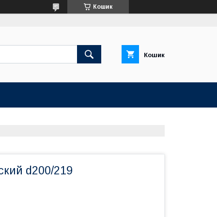
Кошик
Кошик
ский d200/219