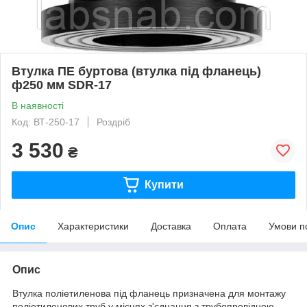
Втулка ПЕ буртова (втулка під фланець)
ф250 мм SDR-17
В наявності
Код: ВТ-250-17
Роздріб
3 530
₴
Купити
Опис
Характеристики
Доставка
Оплата
Умови п
Опис
Втулка поліетиленова під фланець призначена для монтажу
поліетиленових труб у місцях з'єднання з трубопровідною