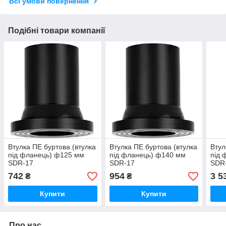
Всі умови повернення
Подібні товари компанії
Втулка ПЕ буртова (втулка
Втулка ПЕ буртова (втулка
Втул
під фланець) ф125 мм
під фланець) ф140 мм
під 
SDR-17
SDR-17
SDR
742
954
3 5
₴
₴
Купити
Купити
Про нас