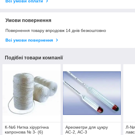
Всі умови оплати
Умови повернення
Повернення товару впродовж 14 днів безкоштовно
Всі умови повернення
Подібні товари компанії
К-№6 Нитка хірургічна
Ареометри для цукру
Л-№6
капронова № 3- (6)
АС-2, АС-3
лавс