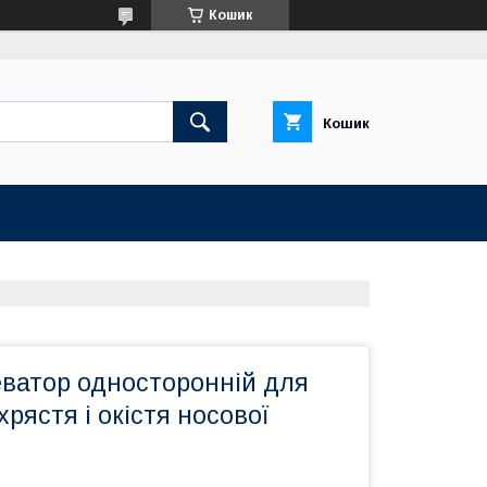
Кошик
Кошик
еватор односторонній для
хрястя і окістя носової