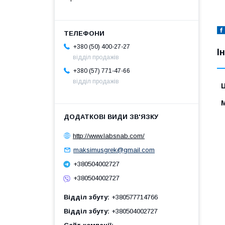
+380 (50) 400-27-27
І
відділ продажів
+380 (57) 771-47-66
відділ продажів
Ц
http://www.labsnab.com/
maksimusgrek@gmail.com
+380504002727
+380504002727
Відділ збуту
+380577714766
Відділ збуту
+380504002727