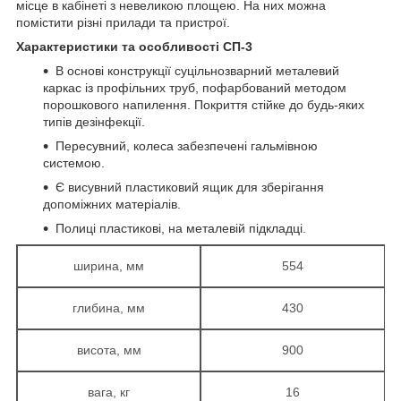
місце в кабінеті з невеликою площею. На них можна
помістити різні прилади та пристрої.
Характеристики та особливості СП-3
В основі конструкції суцільнозварний металевий
каркас із профільних труб, пофарбований методом
порошкового напилення. Покриття стійке до будь-яких
типів дезінфекції.
Пересувний, колеса забезпечені гальмівною
системою.
Є висувний пластиковий ящик для зберігання
допоміжних матеріалів.
Полиці пластикові, на металевій підкладці.
ширина, мм
554
глибина, мм
430
висота, мм
900
вага, кг
16