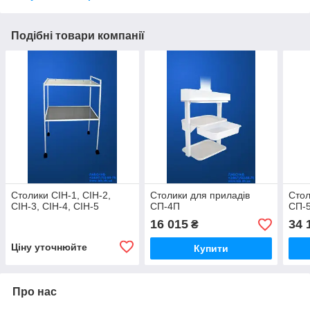
Подібні товари компанії
Столики СІН-1, СІН-2,
Столики для приладів
Стол
СІН-3, СІН-4, СІН-5
СП-4П
СП-
16 015
34 
₴
Ціну уточнюйте
Купити
Про нас