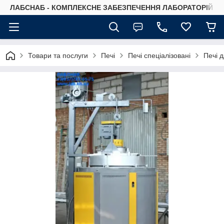
ЛАБСНАБ - КОМПЛЕКСНЕ ЗАБЕЗПЕЧЕННЯ ЛАБОРАТОРІЙ
Товари та послуги
Печі
Печі спеціалізовані
Печі 