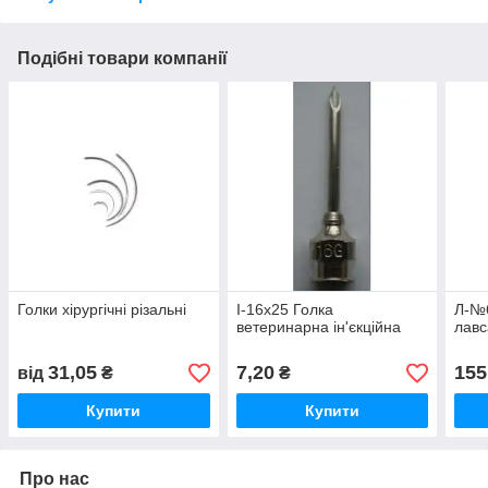
Подібні товари компанії
Голки хірургічні різальні
І-16х25 Голка
Л-№6
ветеринарна ін'єкційна
лавс
31,05
7,20
155
від
₴
₴
Купити
Купити
Про нас