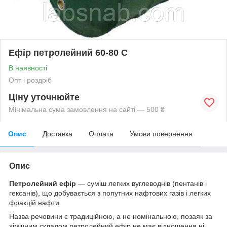
Ефір петролейний 60-80 С
В наявності
Опт і роздріб
Ціну уточнюйте
Мінімальна сума замовлення на сайті — 500 ₴
Опис
Доставка
Оплата
Умови повернення
Опис
Петролейний ефір
— суміш легких вуглеводнів (пентанів і
гексанів), що добувається з попутних нафтових газів і легких
фракцій нафти.
Назва речовини є традиційною, а не номінальною, позаяк за
хімічним складом петролейний ефір не має відношення ні