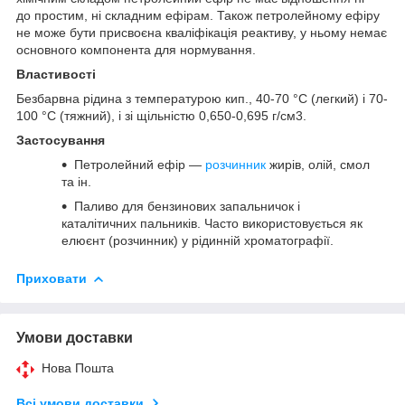
до простим, ні складним ефірам. Також петролейному ефіру
не може бути присвоєна кваліфікація реактиву, у ньому немає
основного компонента для нормування.
Властивості
Безбарвна рідина з температурою кип., 40-70 °C (легкий) і 70-
100 °C (тяжний), і зі щільністю 0,650-0,695 г/см3.
Застосування
Петролейний ефір —
розчинник
жирів, олій, смол
та ін.
Паливо для бензинових запальничок і
каталітичних пальників. Часто використовується як
елюєнт (розчинник) у рідинній хроматографії.
Приховати
Умови доставки
Нова Пошта
Всі умови доставки