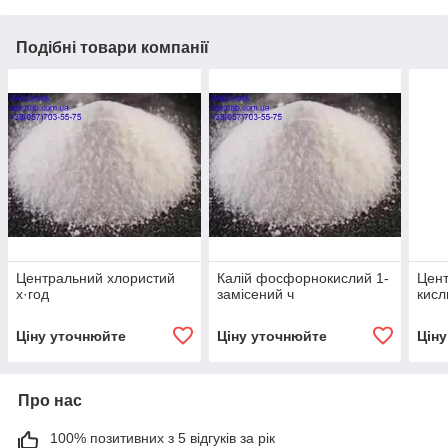
Подібні товари компанії
Центральний хлористий
Калій фосфорнокислий 1-
Цент
х·год
замісений ч
кисл
Ціну уточнюйте
Ціну уточнюйте
Цін
Про нас
100% позитивних з 5 відгуків за рік