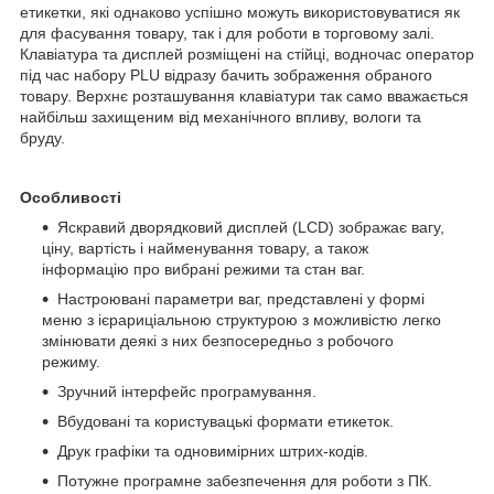
етикетки, які однаково успішно можуть використовуватися як
для фасування товару, так і для роботи в торговому залі.
Клавіатура та дисплей розміщені на стійці, водночас оператор
під час набору PLU відразу бачить зображення обраного
товару. Верхнє розташування клавіатури так само вважається
найбільш захищеним від механічного впливу, вологи та
бруду.
Особливості
Яскравий дворядковий дисплей (LCD) зображає вагу,
ціну, вартість і найменування товару, а також
інформацію про вибрані режими та стан ваг.
Настроювані параметри ваг, представлені у формі
меню з ієрариціальною структурою з можливістю легко
змінювати деякі з них безпосередньо з робочого
режиму.
Зручний інтерфейс програмування.
Вбудовані та користувацькі формати етикеток.
Друк графіки та одновимірних штрих-кодів.
Потужне програмне забезпечення для роботи з ПК.