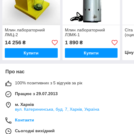
Млин лабораторний
Млин лабораторний
Сіта
ЛМЦ-2
ЛЗМК-1
(оци
14 256
1 890
₴
₴
Цін
Купити
Купити
Про нас
100% позитивних з 5 відгуків за рік
Працює з 29.07.2013
м. Харків
вул. Катерининська, буд. 7, Харків, Україна
Контакти
Сьогодні вихідний