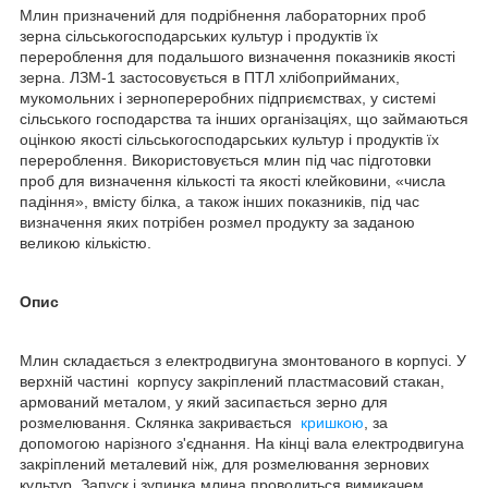
Млин призначений для подрібнення лабораторних проб
зерна сільськогосподарських культур і продуктів їх
перероблення для подальшого визначення показників якості
зерна. ЛЗМ-1 застосовується в ПТЛ хлібоприйманих,
мукомольних і зернопереробних підприємствах, у системі
сільського господарства та інших організаціях, що займаються
оцінкою якості сільськогосподарських культур і продуктів їх
перероблення. Використовується млин під час підготовки
проб для визначення кількості та якості клейковини, «числа
падіння», вмісту білка, а також інших показників, під час
визначення яких потрібен розмел продукту за заданою
великою кількістю.
Опис
Млин складається з електродвигуна змонтованого в корпусі. У
верхній частині корпусу закріплений пластмасовий стакан,
армований металом, у який засипається зерно для
розмелювання. Склянка закривається
кришкою
, за
допомогою нарізного з'єднання. На кінці вала електродвигуна
закріплений металевий ніж, для розмелювання зернових
культур. Запуск і зупинка млина проводиться вимикачем.