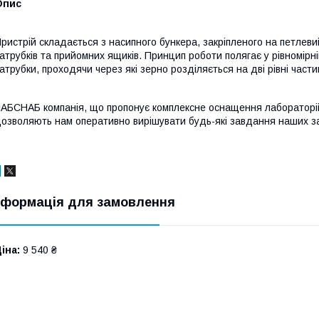
Опис
ристрій складається з насипного бункера, закріпленого на петлеви
атрубків та прийомних ящиків. Принцип роботи полягає у рівномірн
атрубки, проходячи через які зерно розділяється на дві рівні част
АБСНАБ компанія, що пропонує комплексне оснащення лабораторій
озволяють нам оперативно вирішувати будь-які завдання наших за
нформація для замовлення
іна:
9 540 ₴