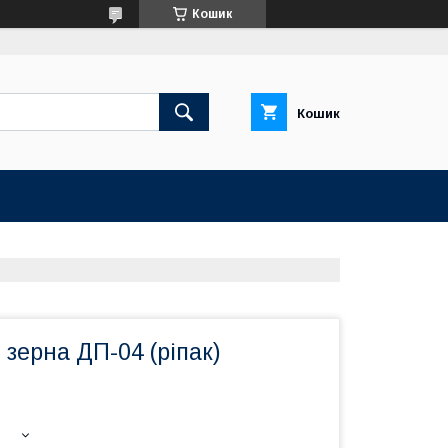
Кошик
Кошик
 зерна ДП-04 (ріпак)