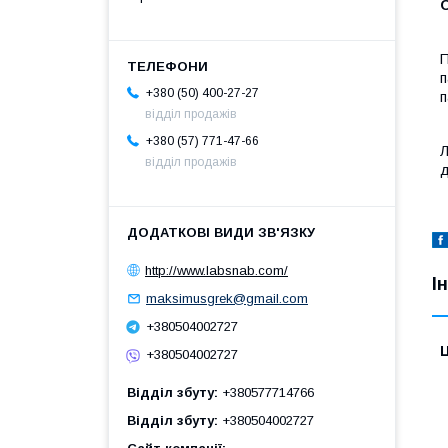
П
п
+380 (50) 400-27-27
п
відділ продажів
+380 (57) 771-47-66
Л
відділ продажів
д
http://www.labsnab.com/
І
maksimusgrek@gmail.com
+380504002727
Ц
+380504002727
Відділ збуту
+380577714766
Відділ збуту
+380504002727