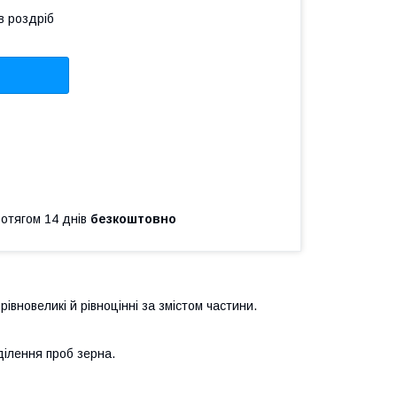
в роздріб
ротягом 14 днів
безкоштовно
івновеликі й рівноцінні за змістом частини.
ілення проб зерна.