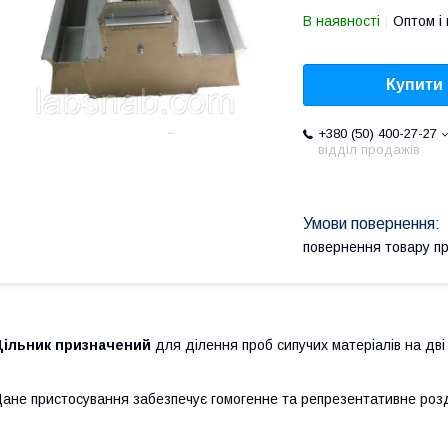
В наявності
Оптом і 
Купити
+380 (50) 400-27-27
відділ продажів
повернення товару п
Дільник призначений
для ділення проб сипучих матеріалів на дві р
ане пристосування забезпечує гомогенне та репрезентативне розд