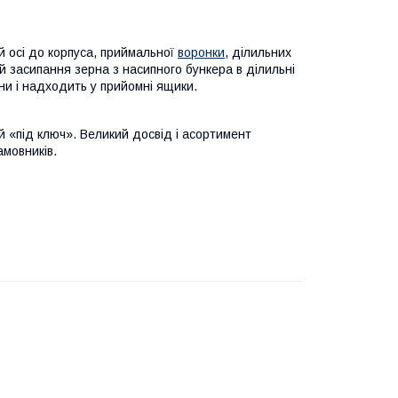
й осі до корпуса, приймальної
воронки
, ділильних
ій засипання зерна з насипного бункера в ділильні
ини і надходить у прийомні ящики.
 «під ключ». Великий досвід і асортимент
мовників.