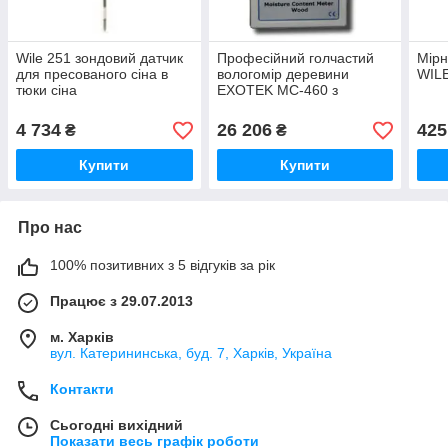
Wile 251 зондовий датчик
Професійний голчастий
Мірн
для пресованого сіна в
вологомір деревини
WIL
тюки сіна
EXOTEK MC-460 з
виносним датчиком S-30
4 734
26 206
425
₴
₴
Купити
Купити
Про нас
100% позитивних з 5 відгуків за рік
Працює з 29.07.2013
м. Харків
вул. Катерининська, буд. 7, Харків, Україна
Контакти
Сьогодні вихідний
Показати весь графік роботи