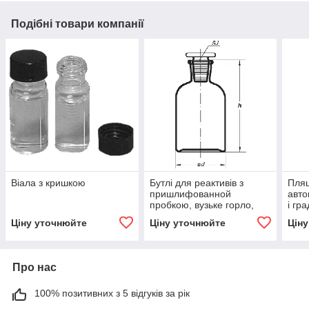
Подібні товари компанії
Віала з кришкою
Бутлі для реактивів з
Пляш
пришлифованной
авто
пробкою, вузьке горло,
і гр
світлі
Ціну уточнюйте
Ціну уточнюйте
Цін
Про нас
100% позитивних з 5 відгуків за рік