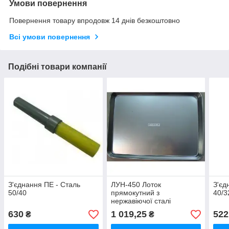
Умови повернення
Повернення товару впродовж 14 днів безкоштовно
Всі умови повернення
Подібні товари компанії
З'єднання ПЕ - Сталь
ЛУН-450 Лоток
З'єд
50/40
прямокутний з
40/3
нержавіючої сталі
450х330х34 мм.
630
1 019,25
522
₴
₴