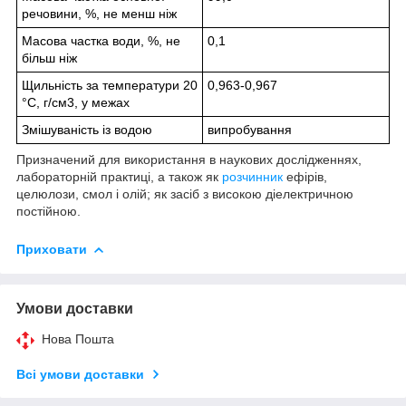
речовини, %, не менш ніж
Масова частка води, %, не
0,1
більш ніж
Щильність за температури 20
0,963-0,967
°C, г/см3, у межах
Змішуваність із водою
випробування
Призначений для використання в наукових дослідженнях,
лабораторній практиці, а також як
розчинник
ефірів,
целюлози, смол і олій; як засіб з високою діелектричною
постійною.
Приховати
Умови доставки
Нова Пошта
Всі умови доставки