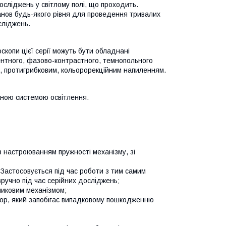
осліджень у світлому полі, що проходить.
анов будь-якого рівня для проведення тривалих
осліджень.
скопи цієї серії можуть бути обладнані
тного, фазово-контрастного, темнопольного
, протигрибковим, кольорорекційним напиленням.
ною системою освітлення.
з настроюванням пружності механізму, зі
Застосовується під час роботи з тим самим
ручно під час серійних досліджень;
иковим механізмом;
пор, який запобігає випадковому пошкодженню