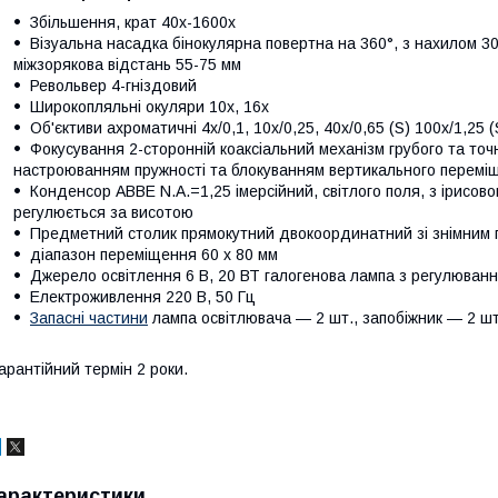
Збільшення, крат 40х-1600х
Візуальна насадка бінокулярна повертна на 360°, з нахилом 30°
міжзорякова відстань 55-75 мм
Револьвер 4-гніздовий
Широкопляльні окуляри 10х, 16х
Об'єктиви ахроматичні 4х/0,1, 10х/0,25, 40х/0,65 (S) 100х/1,25 (
Фокусування 2-сторонній коаксіальний механізм грубого та точ
настроюванням пружності та блокуванням вертикального перемі
Конденсор ABBE N.A.=1,25 імерсійний, світлого поля, з ірисо
регулюється за висотою
Предметний столик прямокутний двокоординатний зі знімним п
діапазон переміщення 60 х 80 мм
Джерело освітлення 6 В, 20 ВТ галогенова лампа з регулюванн
Електроживлення 220 В, 50 Гц
Запасні частини
лампа освітлювача — 2 шт., запобіжник — 2 шт
арантійний термін 2 роки.
арактеристики