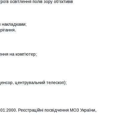
їв освітлення полів зору об'єктивів
и накладками;
рігання.
ення на комп'ютер;
денсор, центрувальний телескоп);
01:2000. Реєстраційні посвідчення МОЗ України,