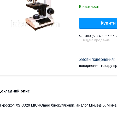
В наявності
Купити
+380 (50) 400-27-27
відділ продажів
повернення товару п
Докладний опис
ікроскоп XS-3320 MICROmed бінокулярний, аналог Мікмед-5, Мікмед