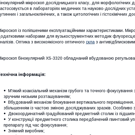
інокулярний мікроскоп дослідницького класу, для морфологічних д
астосовується в лабораторіях медичних та науково-дослідних уст
утинних і загальноклінічних, а також цитологічних і гістохімічних д
ікроскоп із поліпшеними експлуатаційними характеристиками. Мікро
одатковими наборами для вузькострументних методик флуоресцен
налізів. Оптика з високоякісного оптичного
скла
з антивідблисковим
ікроскоп бінокулярний XS-3320 обладнаний вбудованою регульова
ехнічна інформація:
М'який коаксіальний механізм грубого та точного фокусування 
зручним низьким розташуванням;
Вбудований механізм блокування вертикального переміщення. 
збільшенням із частою зміною досліджуваних зразків. Особливо з
Двокоординатний градуйований предметний столик із підшипн
У конструкції предметного столика передбачений гвинтовий у
препарату під час фокусування;
Знімний виробник;