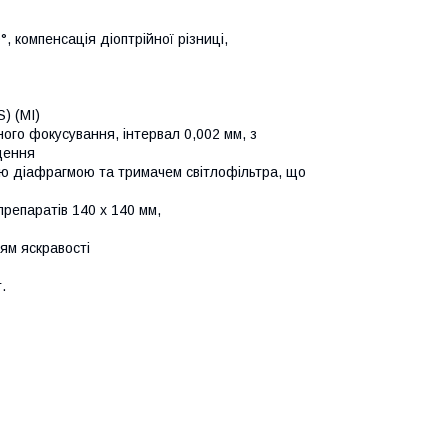
, компенсація діоптрійної різниці,
S) (МІ)
ного фокусування, інтервал 0,002 мм, з
щення
вою діафрагмою та тримачем світлофільтра, що
репаратів 140 x 140 мм,
ям яскравості
.