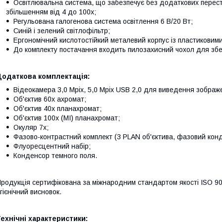
Освітлювальна система, що забезпечує без додаткових перестро
збільшенням від 4 до 100х;
Регульована галогенова система освітлення 6 В/20 Вт;
Синій і зелений світлофільтр;
Ергономічний кислотостійкий металевий корпус із пластиковим
До комплекту постачання входить пилозахисний чохол для збе
Додаткова комплектація:
Відеокамера 3,0 Mpix, 5,0 Mpix USB 2,0 для виведення зображ
Об'єктив 60х ахромат;
Об'єктив 40х планахромат;
Об'єктив 100х (МІ) планахромат;
Окуляр 7х;
Фазово-контрастний комплект (3 PLAN об'єктива, фазовий кон
Флуоресцентний набір;
Конденсор темного поля.
родукція сертифікована за міжнародним стандартом якості ISO 90
ігієнічний висновок.
ехнічні характеристики: