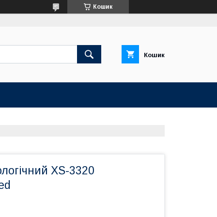
Кошик
Кошик
ологічний XS-3320
ed