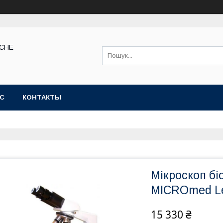
КСНЕ
АС
КОНТАКТЫ
Мікроскоп бі
MICROmed L
15 330 ₴