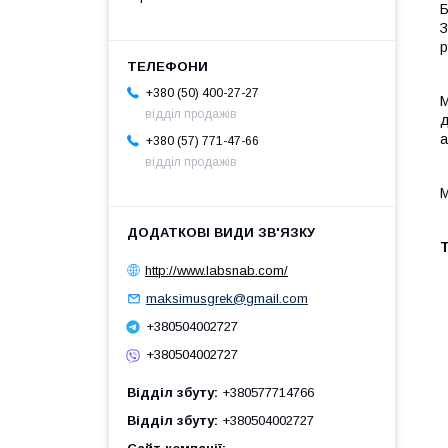
Б
З
р
+380 (50) 400-27-27
М
відділ продажів
д
а
+380 (57) 771-47-66
відділ продажів
М
Т
http://www.labsnab.com/
maksimusgrek@gmail.com
+380504002727
+380504002727
Відділ збуту
+380577714766
Відділ збуту
+380504002727