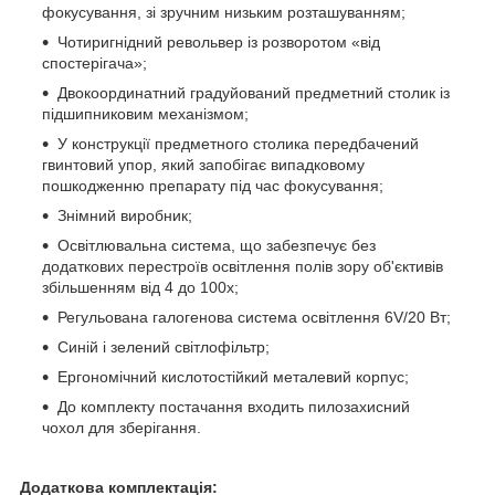
фокусування, зі зручним низьким розташуванням;
Чотиригнідний револьвер із розворотом «від
спостерігача»;
Двокоординатний градуйований предметний столик із
підшипниковим механізмом;
У конструкції предметного столика передбачений
гвинтовий упор, який запобігає випадковому
пошкодженню препарату під час фокусування;
Знімний виробник;
Освітлювальна система, що забезпечує без
додаткових перестроїв освітлення полів зору об'єктивів
збільшенням від 4 до 100х;
Регульована галогенова система освітлення 6V/20 Вт;
Синій і зелений світлофільтр;
Ергономічний кислотостійкий металевий корпус;
До комплекту постачання входить пилозахисний
чохол для зберігання.
Додаткова комплектація: