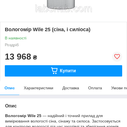
Вологомір Wile 25 (сіна, і силіоса)
В наявності
Роздріб
13 968
₴
Купити
Опис
Характеристики
Доставка
Оплата
Умови п
Опис
Вологомір Wile 25
— надійний і точний прилад для
вимірювання вологості сіна, сінажу та силоса. Застосовується
для контролю вологості під час заготівлі та зберігання кормів.