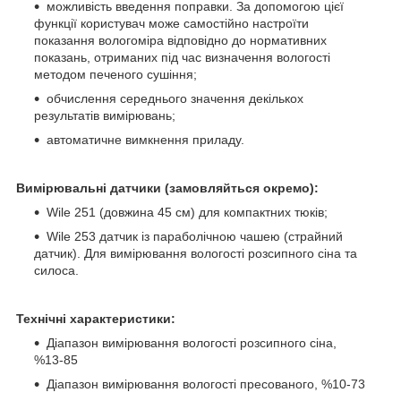
можливість введення поправки. За допомогою цієї
функції користувач може самостійно настроїти
показання вологоміра відповідно до нормативних
показань, отриманих під час визначення вологості
методом печеного сушіння;
обчислення середнього значення декількох
результатів вимірювань;
автоматичне вимкнення приладу.
Вимірювальні датчики (замовляйться окремо):
Wile 251 (довжина 45 см) для компактних тюків;
Wile 253 датчик із параболічною чашею (страйний
датчик). Для вимірювання вологості розсипного сіна та
силоса.
Технічні характеристики:
Діапазон вимірювання вологості розсипного сіна,
%13-85
Діапазон вимірювання вологості пресованого, %10-73