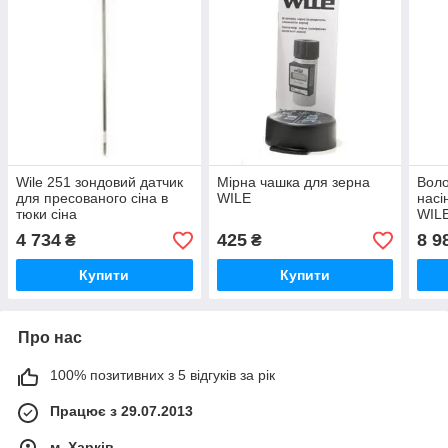
Wile 251 зондовий датчик
Мірна чашка для зерна
Воло
для пресованого сіна в
WILE
насі
тюки сіна
WILE
4 734
425
8 9
₴
₴
Купити
Купити
Про нас
100% позитивних з 5 відгуків за рік
Працює з 29.07.2013
м. Харків