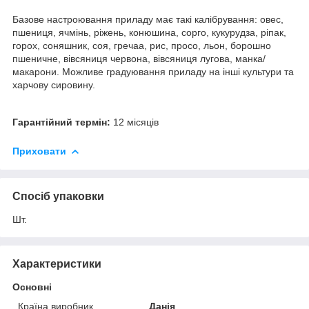
Базове настроювання приладу має такі калібрування: овес,
пшениця, ячмінь, ріжень, конюшина, сорго, кукурудза, ріпак,
горох, соняшник, соя, гречаа, рис, просо, льон, борошно
пшеничне, вівсяниця червона, вівсяниця лугова, манка/
макарони. Можливе градуювання приладу на інші культури та
харчову сировину.
Гарантійний термін:
12 місяців
Приховати
Спосіб упаковки
Шт.
Характеристики
Основні
Країна виробник
Данія