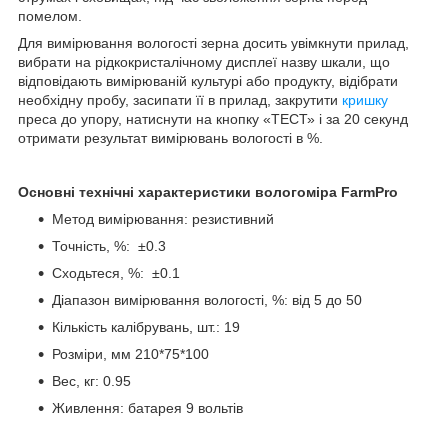
помелом.
Для вимірювання вологості зерна досить увімкнути прилад,
вибрати на рідкокристалічному дисплеї назву шкали, що
відповідають вимірюваній культурі або продукту, відібрати
необхідну пробу, засипати її в прилад, закрутити
кришку
преса до упору, натиснути на кнопку «ТЕСТ» і за 20 секунд
отримати результат вимірювань вологості в %.
Основні технічні характеристики вологоміра FarmPro
Метод вимірювання: резистивний
Точність, %: ±0.3
Сходьтеся, %: ±0.1
Діапазон вимірювання вологості, %: від 5 до 50
Кількість калібрувань, шт.: 19
Розміри, мм 210*75*100
Вес, кг: 0.95
Живлення: батарея 9 вольтів