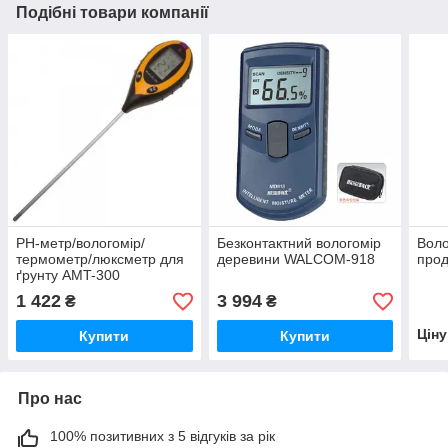
Подібні товари компанії
PH-метр/вологомір/
Безконтактний вологомір
Воло
термометр/люксметр для
деревини WALCOM-918
прод
ґрунту AMT-300
1 422
3 994
₴
₴
Цін
Купити
Купити
Про нас
100% позитивних з 5 відгуків за рік