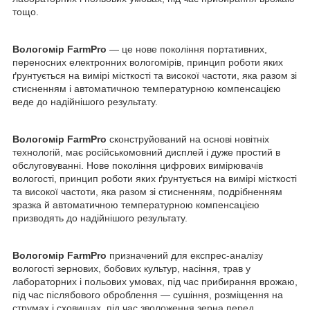
тощо.
Вологомір FarmPro
— це нове покоління портативних,
переносних електронних вологомірів, принцип роботи яких
ґрунтується на вимірі місткості та високої частоти, яка разом зі
стисненням і автоматичною температурною компенсацією
веде до надійнішого результату.
Вологомір FarmPro
сконструйований на основі новітніх
технологій, має російськомовний дисплей і дуже простий в
обслуговуванні. Нове покоління цифрових вимірювачів
вологості, принцип роботи яких ґрунтується на вимірі місткості
та високої частоти, яка разом зі стисненням, подрібненням
зразка й автоматичною температурною компенсацією
призводять до надійнішого результату.
Вологомір FarmPro
призначений для експрес-аналізу
вологості зернових, бобових культур, насіння, трав у
лабораторних і польових умовах, під час прибирання врожаю,
під час післябового оброблення — сушіння, розміщення на
струмах і сховищах, під час зволоження зерна перед