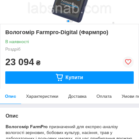
Вологомір Farmpro-Digital (Фармпро)
В наявності
Роздріб
23 094
₴
Купити
Опис
Характеристики
Доставка
Оплата
Умови п
Опис
Вологомір FarmPro
призначений для експрес-аналізу
вологості зернових, бобових культур, насіння, трав у
лабораторних і польових умовах, під час прибирання врожаю