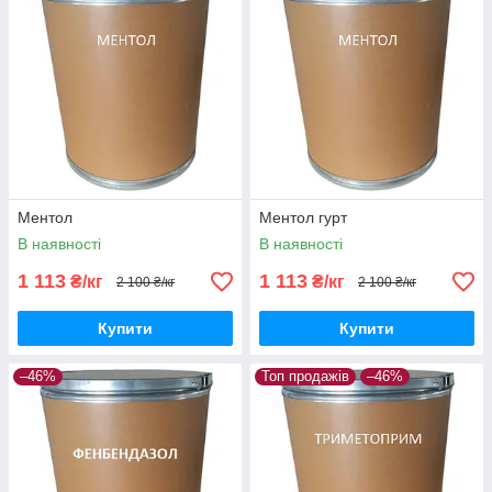
Ментол
Ментол гурт
В наявності
В наявності
1 113
1 113
₴/кг
₴/кг
2 100 ₴/кг
2 100 ₴/кг
Купити
Купити
–46%
Топ продажів
–46%