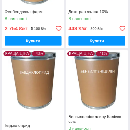
Фенбендазол фарм
Декстран заліза 10%
В наявності
В наявності
2 754
448
₴/кг
₴/кг
5 100 ₴/кг
800 ₴/кг
Купити
Купити
КРАЩА ЦІНА
–43%
КРАЩА ЦІНА
–41%
Бензилпеніциллину Калієва
сіль
Імідаклоприд
В наявності