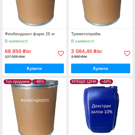
Фенбендазол фарм 25 кг
Триметоприйм
В наявності
В наявності
68 850
2 084,40
₴/кг
₴/кг
127 500 ₴/кг
3 860 ₴/кг
Купити
Купити
Топ продажів
–46%
КРАЩА ЦІНА
–44%