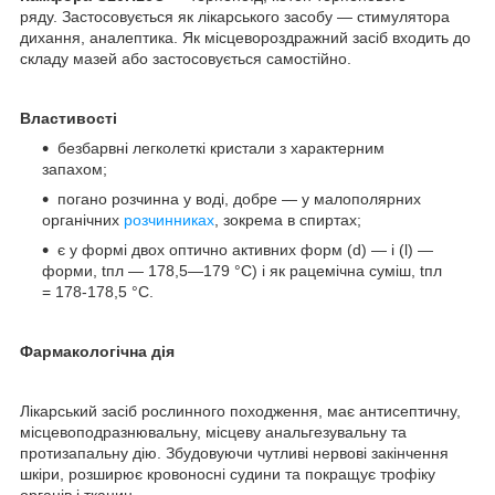
ряду. Застосовується як лікарського засобу — стимулятора
дихання, аналептика. Як місцевороздражний засіб входить до
складу мазей або застосовується самостійно.
Властивості
безбарвні легколеткі кристали з характерним
запахом;
погано розчинна у воді, добре — у малополярних
органічних
розчинниках
, зокрема в спиртах;
є у формі двох оптично активних форм (d) — і (l) —
форми, tпл — 178,5—179 °C) і як рацемічна суміш, tпл
= 178-178,5 °C.
Фармакологічна дія
Лікарський засіб рослинного походження, має антисептичну,
місцевоподразнювальну, місцеву анальгезувальну та
протизапальну дію. Збудовуючи чутливі нервові закінчення
шкіри, розширює кровоносні судини та покращує трофіку
органів і тканин.