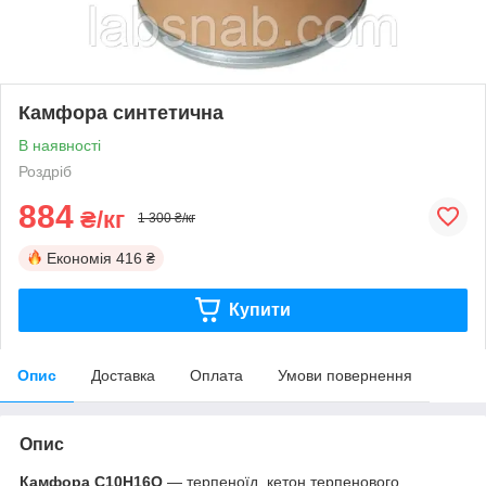
Камфора синтетична
В наявності
Роздріб
884
₴/кг
1 300 ₴/кг
Економія
416 ₴
Купити
Опис
Доставка
Оплата
Умови повернення
Опис
Камфора C10H16O
— терпеноїд, кетон терпенового