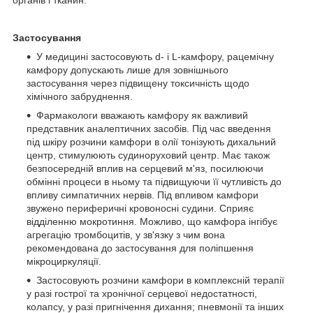
Застосування
У медицині застосовують d- і L-камфору, рацемічну
камфору допускають лише для зовнішнього
застосування через підвищену токсичність щодо
хімічного забруднення.
Фармакологи вважають камфору як важливий
представник аналептичних засобів. Під час введення
під шкіру розчини камфори в олії тонізують дихальний
центр, стимулюють судиноруховий центр. Має також
безпосередній вплив на серцевий м'яз, посилюючи
обмінні процеси в ньому та підвищуючи її чутливість до
впливу симпатичних нервів. Під впливом камфори
звужено периферичні кровоносні судини. Сприяє
відділенню мокротиння. Можливо, що камфора інгібує
агрегацію тромбоцитів, у зв'язку з чим вона
рекомендована до застосування для поліпшення
мікроциркуляції.
Застосовують розчини камфори в комплексній терапії
у разі гострої та хронічної серцевої недостатності,
колапсу, у разі пригнічення дихання; пневмонії та інших