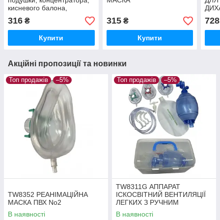
подушки, концентратора,
МАСКА
ДЛЯ
кисневого балона,
ДИХ
роздільна здатність МОЗ
АКС
316
315
728
₴
₴
Купити
Купити
Акційні пропозиції та новинки
Топ продажів
–5%
Топ продажів
–5%
TW8311G АППАРАТ
TW8352 РЕАНІМАЦІЙНА
ІСКОСВІТНИЙ ВЕНТИЛЯЦІЇ
МАСКА ПВХ No2
ЛЕГКИХ З РУЧНИМ
ПРИВОДОМ ПВХ КОМПЛЕКТ
В наявності
В наявності
"ВЗРОСОВИЙ"