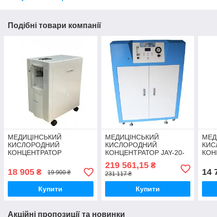
Подібні товари компанії
МЕДИЦІНСЬКИЙ
МЕДИЦІНСЬКИЙ
МЕД
КИСЛОРОДНИЙ
КИСЛОРОДНИЙ
КИС
КОНЦЕНТРАТОР
КОНЦЕНТРАТОР JAY-20-
КОН
«МЕДИКА» 7F-5 З
4.0
З О
219 561,15
₴
ОПЦІЄЮ КОНТРОЛЮ
КОН
18 905
14 
₴
19 900 ₴
231 117 ₴
КОНЦЕНТРАЦІЇ
КИС
КИСЛОРОДА
Купити
Купити
Акційні пропозиції та новинки