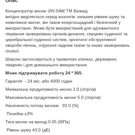
Опис
Концентратор кисню JAY-5AW ТМ Біомед
вигідно виділяється серед аналогів: низьким рівнем шуму та
невеликою вагою, він також енергоощадний і безпечний у
використанні. Може бути використаний для ад'ювантного
лікування захворювань органів дихання, серцево-судинної та
церебральної судинної систем, хронічної обструктивної
хвороби легень, отруєння чадним газом та інших захворювань
гіпоксії.
Широко застосовується у приватних клініках, державних
лікарнях і для домашнього використання.
Може підтримувати роботу 24 * 365.
Гарантія - 24 міс. або 4000 годин
Мінімальна продуктивність кисню 1.0 (літр/хв)
Максимальна продуктивність кисню 5.0 (літр/хв)
Насиченість потоку киснем 93.0 (%)
Похибка ±3%
Тиск кисню на виході 0.05 (МПа)
Рівень шуму 43.0 (дБ)