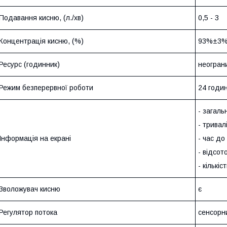
Подавання кисню, (л./хв)
0,5 - 3
Концентрація кисню, (%)
93%±3
Ресурс (годинник)
неогран
Режим безперервної роботи
24 годи
- загаль
- тривал
Інформація на екрані
- час до
- відсот
- кількіс
Зволожувач кисню
є
Регулятор потока
сенсорн