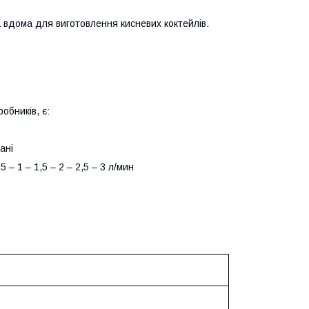
 вдома для виготовлення кисневих коктейлів.
обників, є:
ані
– 1 – 1,5 – 2 – 2,5 – 3 л/мин