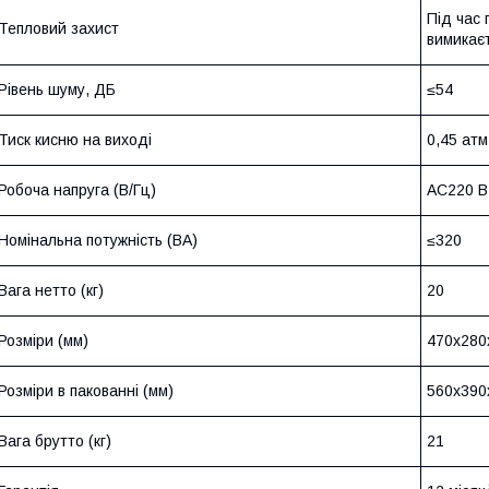
Під час
Тепловий захист
вимикає
Рівень шуму, ДБ
≤54
Тиск кисню на виході
0,45 атм
Робоча напруга (В/Гц)
АС220 В
Номінальна потужність (ВА)
≤320
Вага нетто (кг)
20
Розміри (мм)
470х280х
Розміри в пакованні (мм)
560х390х
Вага брутто (кг)
21