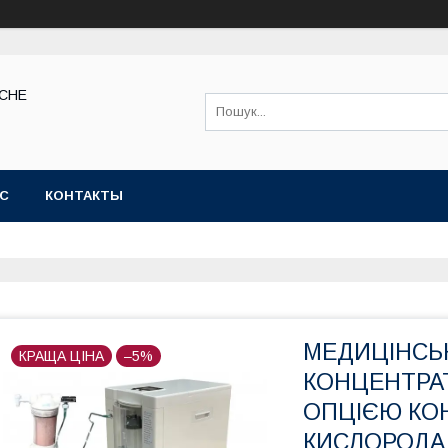
КСНЕ
АС
КОНТАКТЫ
МЕДИЦІНСЬ
КРАЩА ЦІНА
–5%
КОНЦЕНТРАТ
ОПЦІЄЮ КО
КИСЛОРОДА