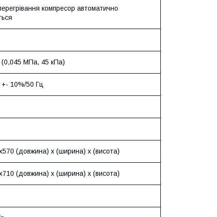
 перегрівання компресор автоматично
ться
 (0,045 МПа, 45 кПа)
 +- 10%/50 Гц
570 (довжина) х (ширина) х (висота)
710 (довжина) х (ширина) х (висота)