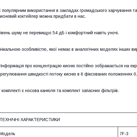
 популярним використання в закладах громадського харчування та
исневий коктейлер можна придбати в нас.
івень шуму не перевищує 54 дБ і комфортний навіть уночі.
нікальною особливістю, якої немає в аналогічних моделях інших вир
 Інформація про концентрацію кисню постійно зображається на екр
 регулювання швидкості потоку кисню в 6 фіксованих положеннях 0,5 
 комплекті є носова канюля та комплект запасних фільтрів.
ТЕХНІЧНІ ХАРАКТЕРИСТИКИ
Модель
7F-3