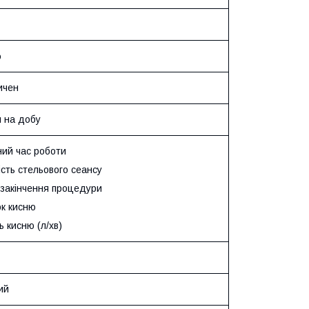
%
ичен
н на добу
ний час роботи
ість стельового сеансу
 закінчення процедури
ок кисню
ть кисню (л/хв)
ий