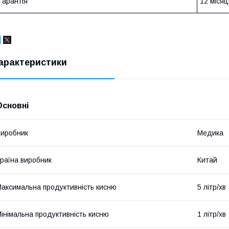
Гарантія
12 місяц
арактеристики
Основні
иробник
Медика
раїна виробник
Китай
аксимальна продуктивність кисню
5 літр/хв
інімальна продуктивність кисню
1 літр/хв