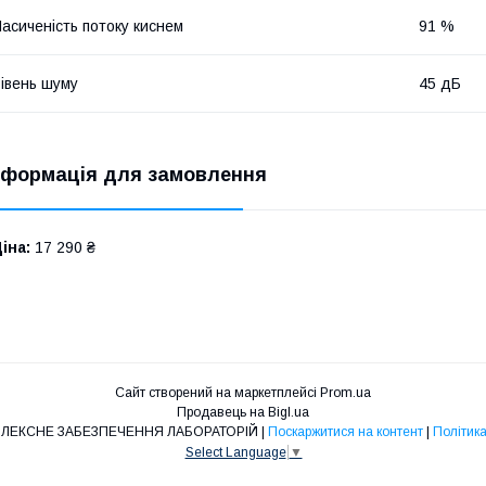
асиченість потоку киснем
91 %
івень шуму
45 дБ
нформація для замовлення
іна:
17 290 ₴
Сайт створений на маркетплейсі
Prom.ua
Продавець на Bigl.ua
ЛАБСНАБ - КОМПЛЕКСНЕ ЗАБЕЗПЕЧЕННЯ ЛАБОРАТОРІЙ |
Поскаржитися на контент
|
Політика
Select Language
▼