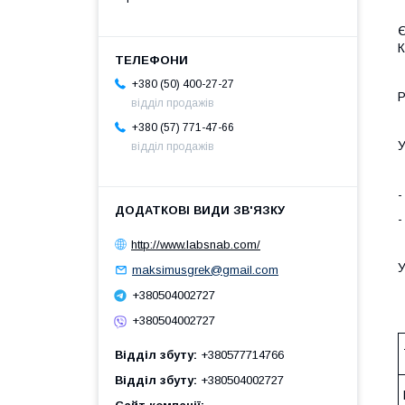
Є
К
+380 (50) 400-27-27
Р
відділ продажів
+380 (57) 771-47-66
У
відділ продажів
-
-
http://www.labsnab.com/
У
maksimusgrek@gmail.com
+380504002727
+380504002727
Відділ збуту
+380577714766
Відділ збуту
+380504002727