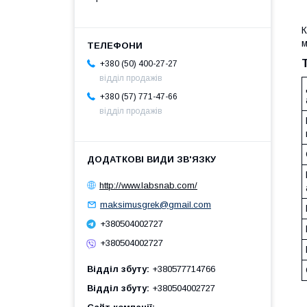
К
м
+380 (50) 400-27-27
відділ продажів
+380 (57) 771-47-66
відділ продажів
http://www.labsnab.com/
maksimusgrek@gmail.com
+380504002727
+380504002727
Відділ збуту
+380577714766
Відділ збуту
+380504002727