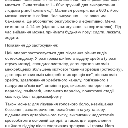
миється. Сила тяжіння: 1 - 60кг. зручний для використання
людьми різної комплекції. Маленькі розміри, вага 600 г, його
можна носити із собою. Час вилучення — за власним
бажанням. Це абсолютно безтурботно й ефективно. Межа
витягання: 4-14 см (відстань витягування за вертикаллю). Під
час виймання можна приймати будь-яку позу: сидіти, лежати,
ходити.
Показання до застосування:
Цей апарат застосовується для лікування різних видів
остеохондрозу. У разі травм шийного відділу хребта (у разі
струсу мозку), спондилолисталізу, дегенеративних змін
міжхребцевих збільшень кісткової тканини хребців (остеофіту),
дегенеративних змін міжхребетних хрящів шиї, вікових змін
хребта, здавлювання хребетного каналу, пов'язаного з
напругою м'язів шиї, оніміння рук, високого поперечного
паралічу, геміплегії, неповного паралічу, початкової стадії
сколіозу. Болі та дискомфорту.
Також можна: для лікування головного болю, незмішання,
безсоння, запаморочення, ослаблення слуху та зору,
підвищеного артеріального тиску, викликаних недостатнім
кровообігом в основній артерії, а також для відновлення
шийного відділу після спортивних тренувань і травм. Його