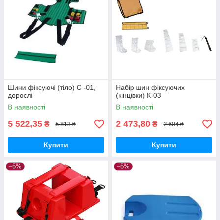
Шини фіксуючі (тіло) С -01,
Набір шин фіксуючих
дорослі
(кінцівки) К-03
В наявності
В наявності
5 522,35
2 473,80
₴
₴
5 813 ₴
2 604 ₴
Купити
Купити
–5%
–5%