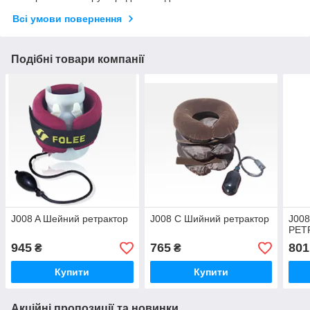
Всі умови повернення
Подібні товари компанії
J008 A Шейний ретрактор
J008 C Шийний ретрактор
J00
РЕТ
945
765
801
₴
₴
Купити
Купити
Акційні пропозиції та новинки