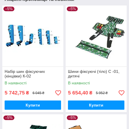
–5%
–5%
Набір шин фіксуючих
Шини фіксуючі (тіло) С -01,
(кінцівки) К-02
дитячі
В наявності
В наявності
5 742,75
5 654,40
₴
₴
6 045 ₴
5 952 ₴
Купити
Купити
–5%
–5%