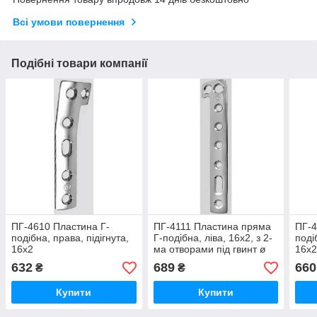
Всі умови повернення
Подібні товари компанії
ПГ-4610 Пластина Г-
ПГ-4111 Пластина пряма
ПГ-4
подібна, права, підігнута,
Г-подібна, ліва, 16х2, з 2-
поді
16х2
ма отворами під гвинт ø
16х
6,5
632
689
660
₴
₴
Купити
Купити