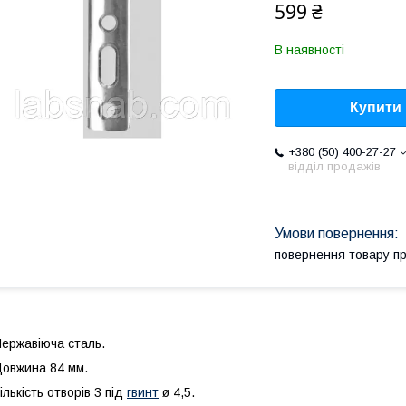
599 ₴
В наявності
Купити
+380 (50) 400-27-27
відділ продажів
повернення товару п
ержавіюча сталь.
овжина 84 мм.
ількість отворів 3 під
гвинт
ø 4,5.