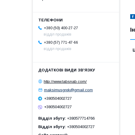
+380 (50) 400-27-27
І
відділ продажів
+380 (57) 771-47-66
відділ продажів
Ц
http://www.labsnab.com/
maksimusgrek@gmail.com
+380504002727
+380504002727
Відділ збуту
+380577714766
Відділ збуту
+380504002727