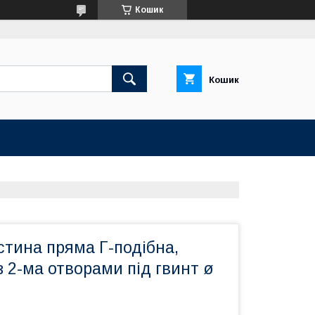
Кошик
Кошик
стина пряма Г-подібна,
 з 2-ма отворами під гвинт ø