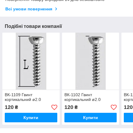
Всі умови повернення
Подібні товари компанії
ВК-1109 Гвинт
ВК-1102 Гвинт
ВК-1
кортикальний ø2.0
кортикальний ø2.0
корт
120
120
120
₴
₴
Купити
Купити