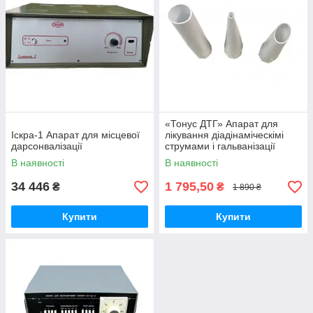
«Тонус ДТГ» Апарат для
Іскра-1 Апарат для місцевої
лікування діадінаміческімі
дарсонвалізації
струмами і гальванізації
В наявності
В наявності
34 446
1 795,50
₴
₴
1 890 ₴
Купити
Купити