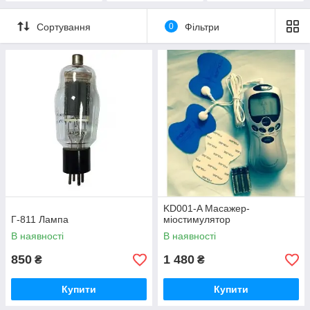
Сортування
0
Фільтри
KD001-A Масажер-
Г-811 Лампа
міостимулятор
В наявності
В наявності
850
1 480
₴
₴
Купити
Купити