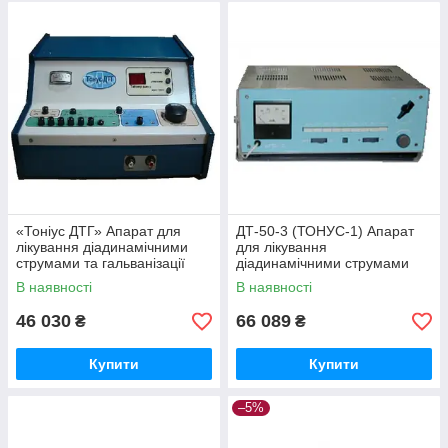
«Тоніус ДТГ» Апарат для
ДТ-50-3 (ТОНУС-1) Апарат
лікування діадинамічними
для лікування
струмами та гальванізації
діадинамічними струмами
В наявності
В наявності
46 030
66 089
₴
₴
Купити
Купити
–5%