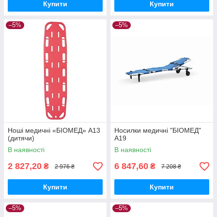
Купити
Купити
–5%
–5%
Ноші медичні «БІОМЕД» А13
Носилки медичні "БІОМЕД"
(дитячи)
A19
В наявності
В наявності
2 827,20
6 847,60
₴
₴
2 976 ₴
7 208 ₴
Купити
Купити
–5%
–5%