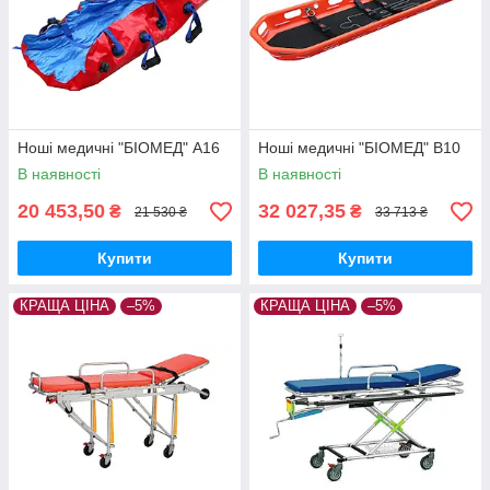
Ноші медичні "БІОМЕД" А16
Ноші медичні "БІОМЕД" В10
В наявності
В наявності
20 453,50
32 027,35
₴
₴
21 530 ₴
33 713 ₴
Купити
Купити
КРАЩА ЦІНА
–5%
КРАЩА ЦІНА
–5%