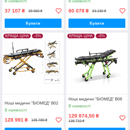
В наявності
В наявності
37 107
60 078
₴
₴
39 060 ₴
63 240 ₴
Купити
Купити
КРАЩА ЦІНА
–5%
КРАЩА ЦІНА
–5%
Ноші медичні "БІОМЕД" В08
Ноші медичні "БІОМЕД" В02
В наявності
В наявності
129 874,50
₴
128 991
₴
135 780 ₴
136 710 ₴