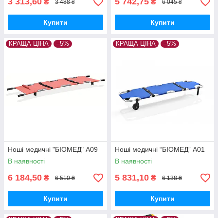
3 313,60
5 742,75
₴
₴
3 488 ₴
6 045 ₴
Купити
Купити
КРАЩА ЦІНА
–5%
КРАЩА ЦІНА
–5%
Ноші медичні "БІОМЕД" А09
Ноші медичні “БІОМЕД” A01
В наявності
В наявності
6 184,50
5 831,10
₴
₴
6 510 ₴
6 138 ₴
Купити
Купити