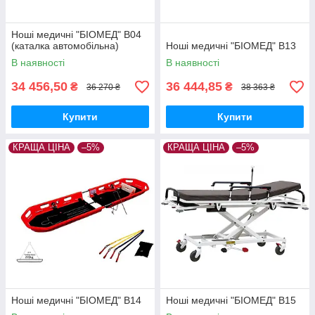
Ноші медичні "БІОМЕД" В04
(каталка автомобільна)
Ноші медичні "БІОМЕД" В13
В наявності
В наявності
34 456,50
36 444,85
₴
₴
36 270 ₴
38 363 ₴
Купити
Купити
КРАЩА ЦІНА
–5%
КРАЩА ЦІНА
–5%
Ноші медичні "БІОМЕД" В14
Ноші медичні "БІОМЕД" В15