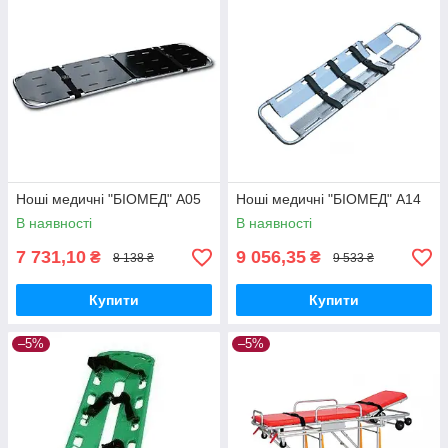
Ноші медичні "БІОМЕД" А05
Ноші медичні "БІОМЕД" А14
В наявності
В наявності
7 731,10
9 056,35
₴
₴
8 138 ₴
9 533 ₴
Купити
Купити
–5%
–5%