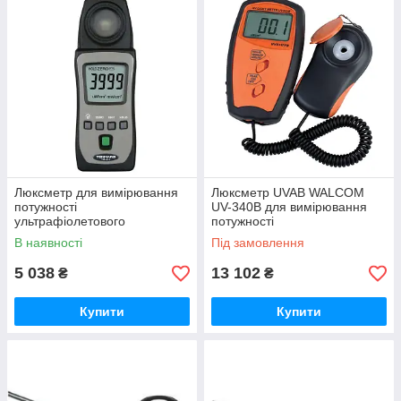
Люксметр для вимірювання
Люксметр UVAB WALCOM
потужності
UV-340B для вимірювання
ультрафіолетового
потужності
випромінювання UVAB
ультрафіолетового
В наявності
Під замовлення
TENMARS TM-213
випромінювання
5 038
13 102
₴
₴
Купити
Купити