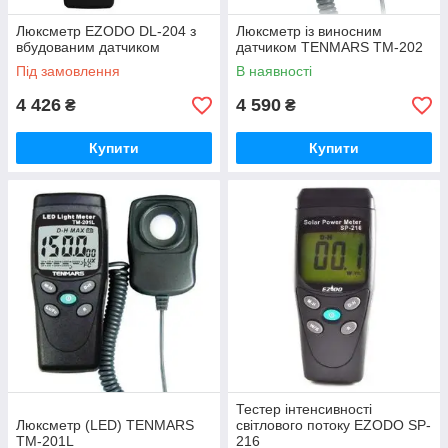
Люксметр EZODO DL-204 з
Люксметр із виносним
вбудованим датчиком
датчиком TENMARS TM-202
Під замовлення
В наявності
4 426
4 590
₴
₴
Купити
Купити
Тестер інтенсивності
Люксметр (LED) TENMARS
світлового потоку EZODO SP-
TM-201L
216