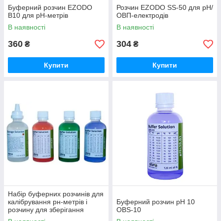
Буферний розчин EZODO
Розчин EZODO SS-50 для рН/
B10 для pH-метрів
ОВП-електродів
В наявності
В наявності
360
304
₴
₴
Купити
Купити
Набір буферних розчинів для
калібрування рн-метрів і
Буферний розчин pH 10
розчину для зберігання
OBS-10
електродів