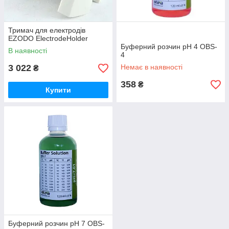
Тримач для електродів
EZODO ElectrodeHolder
Буферний розчин pH 4 OBS-
В наявності
4
3 022
Немає в наявності
₴
358
₴
Купити
Буферний розчин pH 7 OBS-