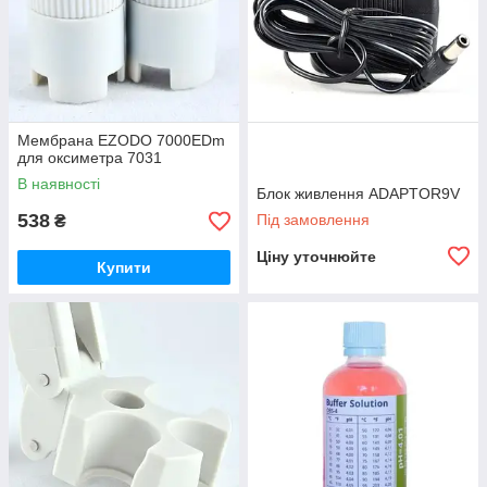
Мембрана EZODO 7000EDm
для оксиметра 7031
В наявності
Блок живлення ADAPTOR9V
538
Під замовлення
₴
Ціну уточнюйте
Купити