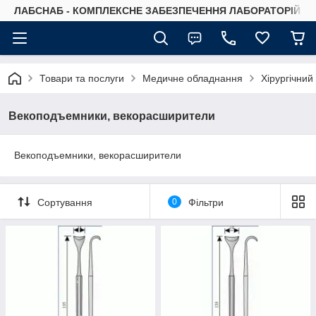
ЛАБСНАБ - КОМПЛЕКСНЕ ЗАБЕЗПЕЧЕННЯ ЛАБОРАТОРІЙ
Товари та послуги
Медичне обладнання
Хірургічний
Векоподъемники, векорасширители
Векоподъемники, векорасширители
Сортування
0
Фільтри