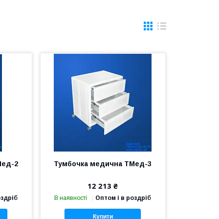
Мед-2
Тумбочка медична ТМед-3
12 213 ₴
оздріб
В наявності
Оптом і в роздріб
Купити