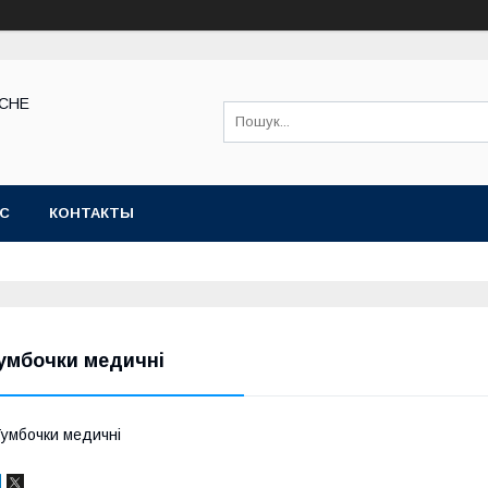
КСНЕ
АС
КОНТАКТЫ
умбочки медичні
умбочки медичні