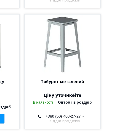
відділ продажів
ду
Табурет металевий
Ціну уточнюйте
В наявності
Оптом і в роздріб
оздріб
+380 (50) 400-27-27
відділ продажів