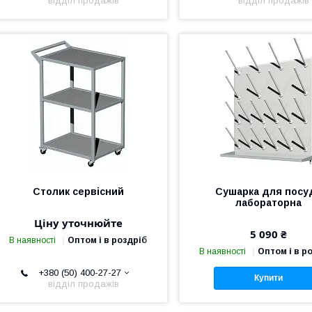
відділ продажів
відділ продажів
Столик сервісний
Сушарка для посу
лабораторна
Ціну уточнюйте
5 090 ₴
В наявності
Оптом і в роздріб
В наявності
Оптом і в р
+380 (50) 400-27-27
Купити
відділ продажів