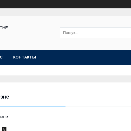
КСНЕ
АС
КОНТАКТЫ
ізне
ізне