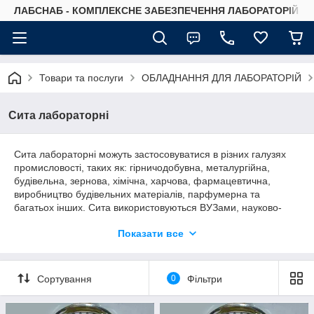
ЛАБСНАБ - КОМПЛЕКСНЕ ЗАБЕЗПЕЧЕННЯ ЛАБОРАТОРІЙ
Товари та послуги
ОБЛАДНАННЯ ДЛЯ ЛАБОРАТОРІЙ
Сита лабораторні
Сита лабораторні можуть застосовуватися в різних галузях
промисловості, таких як: гірничодобувна, металургійна,
будівельна, зернова, хімічна, харчова, фармацевтична,
виробництво будівельних матеріалів, парфумерна та
багатьох інших. Сита використовуються ВУЗами, науково-
дослідними і проектними інститутами.
Показати все
Набори звт формуються у відповідності з вимогами
Замовника і комплектуються піддонами і кришками.
За запитом Замовника сита можуть бути піддані перевірці і
Сортування
0
Фільтри
надано сертифікат про калібрування (послуга платна).