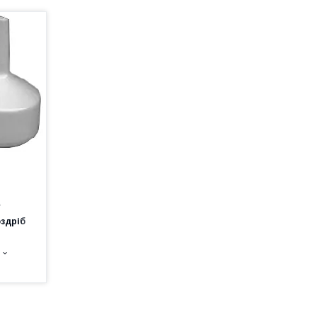
е
оздріб