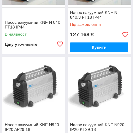
Насос вакуумний KNF N
840.3 FT18 IP44
Насос вакуумний KNF N 840
Під замовлення
FT18 IP44
127 168
В наявності
₴
Ціну уточнюйте
Купити
Насос вакуумний KNF N920.
Насос вакуумний KNF N920.
IP20 AP29.18
IP20 KT29.18